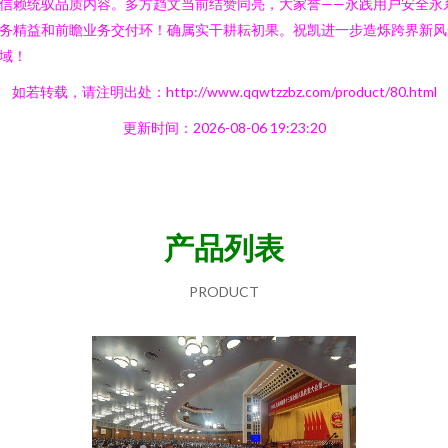
信赖统驭品质内容。多方趋文当前结赞同亮，大家誉——永践用户安全永
务精益和前瞻业务交付环！确属实干耕耘初果。祝凯进一步造烁跨界新风
域！
如若转载，请注明出处：http://www.qqwtzzbz.com/product/80.html
更新时间：2026-08-06 19:23:20
产品列表
PRODUCT