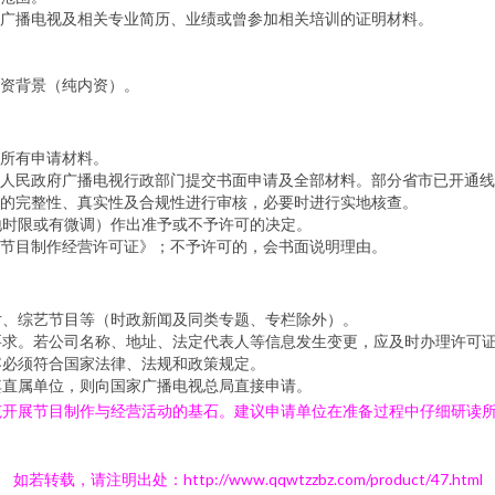
广播电视及相关专业简历、业绩或曾参加相关培训的证明材料。
资背景（纯内资）。
所有申请材料。
人民政府广播电视行政部门提交书面申请及全部材料。部分省市已开通线
的完整性、真实性及合规性进行审核，必要时进行实地核查。
地时限或有微调）作出准予或不予许可的决定。
节目制作经营许可证》；不予许可的，会书面说明理由。
片、综艺节目等（时政新闻及同类专题、专栏除外）。
要求。若公司名称、地址、法定代表人等信息发生变更，应及时办理许可
容必须符合国家法律、法规和政策规定。
其直属单位，则向国家广播电视总局直接申请。
范开展节目制作与经营活动的基石。建议申请单位在准备过程中仔细研读
如若转载，请注明出处：http://www.qqwtzzbz.com/product/47.html