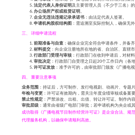
法定代表人身份证明
及主要管理人员（不少于三名）的
办公场所产权或租赁证明
。
企业无违法违规记录承诺书
：由法定代表人签署。
申请机构股权结构图
：需追溯至实际控制人，确保无外
三、 详细申请流程
前期准备与自查
：确保企业完全符合申请条件，并备齐
材料提交
：向企业注册地所在地的省、自治区、直辖市
行政部门受理与审核
：行政部门在收到申请后，对材料
审批决定
：行政部门自受理之日起20个工作日内（各
许可证发放
：准予许可的，由审批部门颁发《广播电视
四、 重要注意事项
业务范围
：持证后，方可制作、发行电视剧、动画片、专题
年检与变更
：许可证有效期内，需关注年度业绩审核或备案
禁止性规定
：严禁涂改、出租、出借、转让许可证。制作内
审批层级
：通常由省级广电部门审批；若申请机构为央企或
成功取得《广播电视节目制作经营许可证》是企业合法、规
代理服务机构，以确保申请顺利高效。