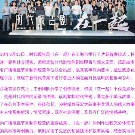
023年8月15日，时代报告剧《在一起》在上海市举行了片花首发仪式，
这一聚焦社会现实、紧密反映时代脉动的剧集即将与观众见面。该剧由多
名广播电视节目制作经营单位联合出品，以真实事件为蓝本，通过戏剧化
现手法，展现了新时代背景下各行各业人物在面对挑战时的担当与奋斗。
片花首发仪式上，主创团队分享了创作理念，强调《在一起》不仅是娱乐
，更是时代精神的记录与传播。该剧紧扣时代主题，通过多个单元故事，
了在公共卫生事件、科技创新、乡村振兴等宏大叙事中普通人的感人故事
中人物形象鲜活，情节紧凑，既有社会深度，又具有广泛的情感共鸣。
为广播电视节目制作经营的重要成果，《在一起》的制作过程充分体现了
的高标准与创新力。该剧采用了先进的拍摄技术和叙事风格，结合实地调