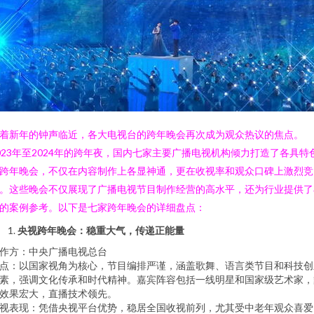
着新年的钟声临近，各大电视台的跨年晚会再次成为观众热议的焦点。
023年至2024年的跨年夜，国内七家主要广播电视机构倾力打造了各具特
跨年晚会，不仅在内容制作上各显神通，更在收视率和观众口碑上激烈竞
。这些晚会不仅展现了广播电视节目制作经营的高水平，还为行业提供了
的案例参考。以下是七家跨年晚会的详细盘点：
央视跨年晚会：稳重大气，传递正能量
作方：中央广播电视总台
点：以国家视角为核心，节目编排严谨，涵盖歌舞、语言类节目和科技创
素，强调文化传承和时代精神。嘉宾阵容包括一线明星和国家级艺术家，
效果宏大，直播技术领先。
视表现：凭借央视平台优势，稳居全国收视前列，尤其受中老年观众喜爱