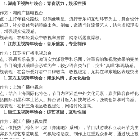
湖南卫视跨年晚会：青春活力，娱乐性强
作方：湖南广播电视台
点：主打年轻化路线，以偶像明星、流行音乐和互动环节为主，舞台设计
前卫，社交媒体营销策略出色。例如，邀请当红流量艺人，结合虚拟现实
，增强观众沉浸感。
视表现：在年轻观众中收视率居首，网络话题度爆棚。
江苏卫视跨年晚会：音乐盛宴，专业制作
作方：江苏省广播电视总台
点：强调音乐品质，邀请实力派歌手和乐团，注重音响和视觉效果的完美
。节目编排以演唱会形式为主，较少语言类节目，突出“真唱”和现场感。
视表现：在音乐爱好者中口碑较高，收视稳定，尤其在华东地区表现突出
东方卫视跨年晚会：海派风情，多元化融合
作方：上海广播电视台
点：结合上海国际化特色，节目内容涵盖中外文化元素，嘉宾阵容多样化
括国际明星和本土艺人。舞台设计融入科技与艺术，强调创新和时尚感。
视表现：在长三角地区收视强劲，网络讨论度高。
浙江卫视跨年晚会：综艺基因，互动性强
作方：浙江广播电视集团
点：依托热门综艺IP（如《奔跑吧》系列），节目以游戏和互动环节为主
宾多为综艺常驻明星，气氛轻松活泼。制作上注重观众参与，通过线上投