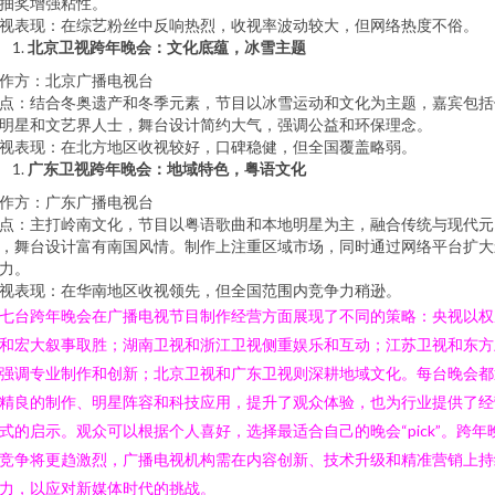
抽奖增强粘性。
视表现：在综艺粉丝中反响热烈，收视率波动较大，但网络热度不俗。
北京卫视跨年晚会：文化底蕴，冰雪主题
作方：北京广播电视台
点：结合冬奥遗产和冬季元素，节目以冰雪运动和文化为主题，嘉宾包括
明星和文艺界人士，舞台设计简约大气，强调公益和环保理念。
视表现：在北方地区收视较好，口碑稳健，但全国覆盖略弱。
广东卫视跨年晚会：地域特色，粤语文化
作方：广东广播电视台
点：主打岭南文化，节目以粤语歌曲和本地明星为主，融合传统与现代元
，舞台设计富有南国风情。制作上注重区域市场，同时通过网络平台扩大
力。
视表现：在华南地区收视领先，但全国范围内竞争力稍逊。
七台跨年晚会在广播电视节目制作经营方面展现了不同的策略：央视以权
和宏大叙事取胜；湖南卫视和浙江卫视侧重娱乐和互动；江苏卫视和东方
强调专业制作和创新；北京卫视和广东卫视则深耕地域文化。每台晚会都
精良的制作、明星阵容和科技应用，提升了观众体验，也为行业提供了经
式的启示。观众可以根据个人喜好，选择最适合自己的晚会“pick”。跨年
竞争将更趋激烈，广播电视机构需在内容创新、技术升级和精准营销上持
力，以应对新媒体时代的挑战。