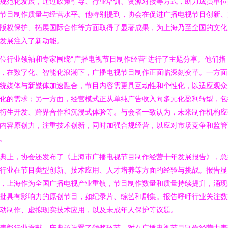
规范化发展，通过政策引导、行业培训、资源对接等方式，助力成员单位
节目制作质量与经营水平。他特别提到，协会在促进广播电视节目创新、
版权保护、拓展国际合作等方面取得了显著成果，为上海乃至全国的文化
发展注入了新动能。
位行业领袖和专家围绕“广播电视节目制作经营”进行了主题分享。他们指
，在数字化、智能化浪潮下，广播电视节目制作正面临深刻变革。一方面
统媒体与新媒体加速融合，节目内容需更具互动性和个性化，以适应观众
化的需求；另一方面，经营模式正从单纯广告收入向多元化盈利转型，包
P衍生开发、跨界合作和沉浸式体验等。与会者一致认为，未来制作机构应
内容原创力，注重技术创新，同时加强合规经营，以应对市场竞争和监管
。
典上，协会还发布了《上海市广播电视节目制作经营十年发展报告》，总
行业在节目类型创新、技术应用、人才培养等方面的经验与挑战。报告显
，上海作为全国广播电视产业重镇，节目制作数量和质量持续提升，涌现
批具有影响力的原创节目，如纪录片、综艺和剧集。报告呼吁行业关注数
动制作、虚拟现实技术应用，以及未成年人保护等议题。
表彰行业贡献，庆典还设置了颁奖环节，对在广播电视节目制作经营中表