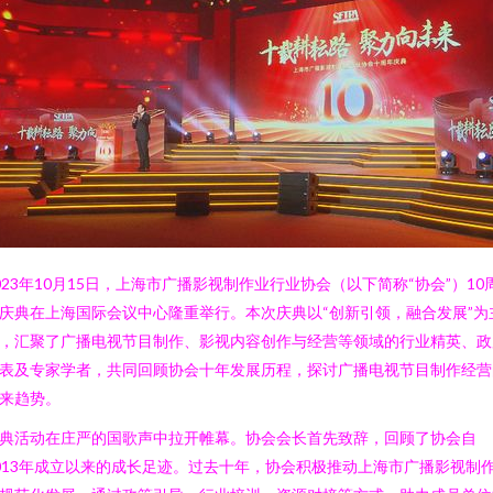
023年10月15日，上海市广播影视制作业行业协会（以下简称“协会”）10
庆典在上海国际会议中心隆重举行。本次庆典以“创新引领，融合发展”为
，汇聚了广播电视节目制作、影视内容创作与经营等领域的行业精英、政
表及专家学者，共同回顾协会十年发展历程，探讨广播电视节目制作经营
来趋势。
典活动在庄严的国歌声中拉开帷幕。协会会长首先致辞，回顾了协会自
013年成立以来的成长足迹。过去十年，协会积极推动上海市广播影视制